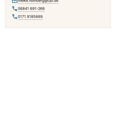
meike.homberg@cjd.de
06841 691-266
0171 9185669