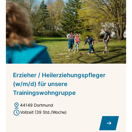
Erzieher / Heilerziehungspfleger
(w/m/d) für unsere
Trainingswohngruppe
44149 Dortmund
Vollzeit (39 Std./Woche)