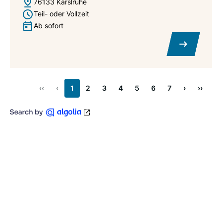
76133 Karslruhe
Teil- oder Vollzeit
Ab sofort
‹‹
‹
1
2
3
4
5
6
7
›
››