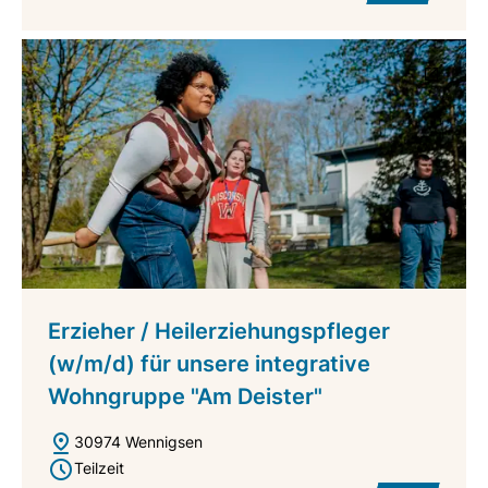
Erzieher / Heilerziehungspfleger
(w/m/d) für unsere integrative
Wohngruppe "Am Deister"
30974 Wennigsen
Teilzeit