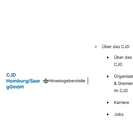
Über das CJD
Über das
CJD
CJD
Organisat
Homburg/Saar
Hinweisgeberstelle
& Gremie
gGmbH
im CJD
Karriere
Jobs