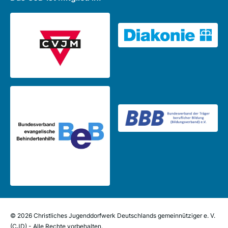
© 2026 Christliches Jugenddorfwerk Deutschlands gemeinnütziger e. V.
(CJD) - Alle Rechte vorbehalten.